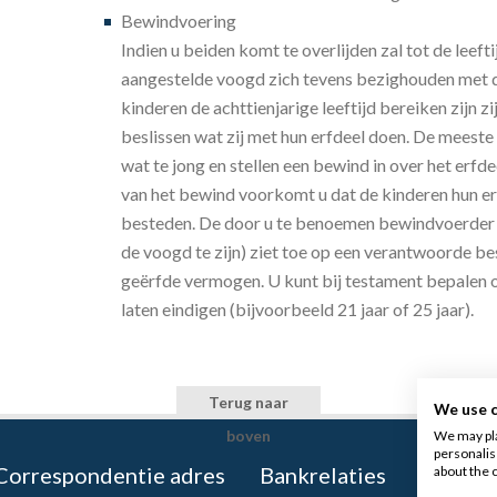
Bewindvoering
Indien u beiden komt te overlijden zal tot de leefti
aangestelde voogd zich tevens bezighouden met d
kinderen de achttienjarige leeftijd bereiken zijn zi
beslissen wat zij met hun erfdeel doen. De meeste 
wat te jong en stellen een bewind in over het erfde
van het bewind voorkomt u dat de kinderen hun e
besteden. De door u te benoemen bewindvoerder (d
de voogd te zijn) ziet toe op een verantwoorde b
geërfde vermogen. U kunt bij testament bepalen op
laten eindigen (bijvoorbeeld 21 jaar of 25 jaar).
Terug naar
We use 
boven
We may pla
personalis
Correspondentie adres
Bankrelaties
about the 