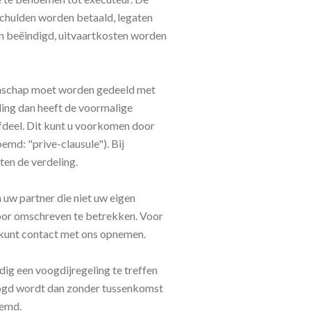
schulden worden betaald, legaten
n beëindigd, uitvaartkosten worden
tenschap moet worden gedeeld met
ding dan heeft de voormalige
rfdeel. Dit kunt u voorkomen door
emd: "prive-clausule"). Bij
ten de verdeling.
 uw partner die niet uw eigen
rvoor omschreven te betrekken. Voor
e kunt contact met ons opnemen.
ndig een voogdijregeling te treffen
voogd wordt dan zonder tussenkomst
oemd.