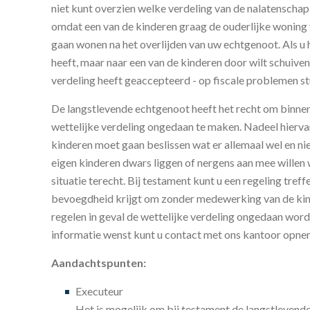
niet kunt overzien welke verdeling van de nalatenschap v
omdat een van de kinderen graag de ouderlijke woning v
gaan wonen na het overlijden van uw echtgenoot. Als u 
heeft, maar naar een van de kinderen door wilt schuiven 
verdeling heeft geaccepteerd - op fiscale problemen st
De langstlevende echtgenoot heeft het recht om binnen
wettelijke verdeling ongedaan te maken. Nadeel hiervan
kinderen moet gaan beslissen wat er allemaal wel en n
eigen kinderen dwars liggen of nergens aan mee willen
situatie terecht. Bij testament kunt u een regeling tref
bevoegdheid krijgt om zonder medewerking van de kind
regelen in geval de wettelijke verdeling ongedaan word
informatie wenst kunt u contact met ons kantoor opn
Aandachtspunten:
Executeur
Het is mogelijk om bij testament de langstlevend