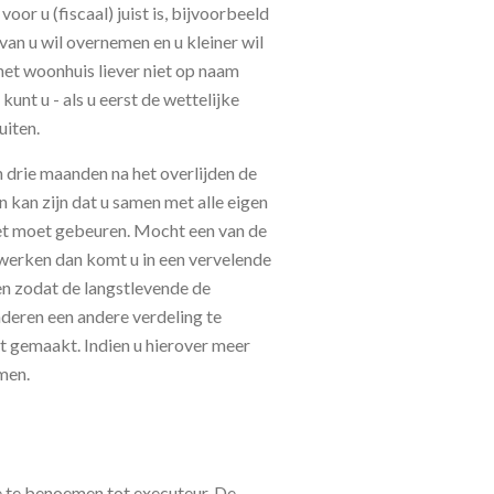
oor u (fiscaal) juist is, bijvoorbeeld
an u wil overnemen en u kleiner wil
het woonhuis liever niet op naam
kunt u - als u eerst de wettelijke
uiten.
 drie maanden na het overlijden de
 kan zijn dat u samen met alle eigen
iet moet gebeuren. Mocht een van de
 werken dan komt u in een vervelende
fen zodat de langstlevende de
eren een andere verdeling te
t gemaakt. Indien u hierover meer
emen.
e te benoemen tot executeur. De