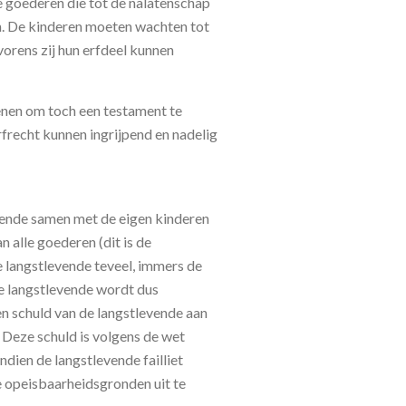
e goederen die tot de nalatenschap
. De kinderen moeten wachten tot
lvorens zij hun erfdeel kunnen
enen om toch een testament te
frecht kunnen ingrijpend en nadelig
evende samen met de eigen kinderen
 alle goederen (dit is de
e langstlevende teveel, immers de
De langstlevende wordt dus
en schuld van de langstlevende aan
. Deze schuld is volgens de wet
ndien de langstlevende failliet
e opeisbaarheidsgronden uit te