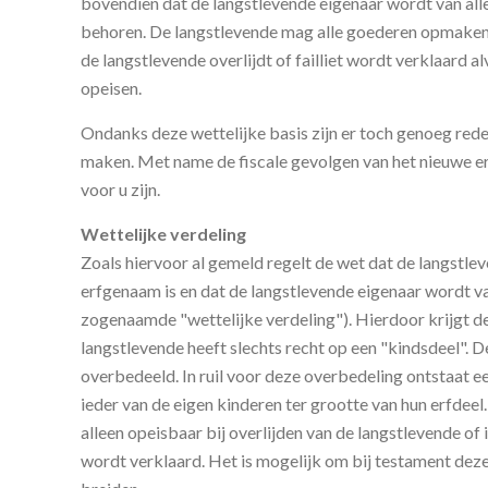
bovendien dat de langstlevende eigenaar wordt van all
behoren. De langstlevende mag alle goederen opmaken
de langstlevende overlijdt of failliet wordt verklaard a
opeisen.
Ondanks deze wettelijke basis zijn er toch genoeg red
maken. Met name de fiscale gevolgen van het nieuwe er
voor u zijn.
Wettelijke verdeling
Zoals hiervoor al gemeld regelt de wet dat de langstl
erfgenaam is en dat de langstlevende eigenaar wordt van
zogenaamde "wettelijke verdeling"). Hierdoor krijgt d
langstlevende heeft slechts recht op een "kindsdeel". 
overbedeeld. In ruil voor deze overbedeling ontstaat e
ieder van de eigen kinderen ter grootte van hun erfdeel
alleen opeisbaar bij overlijden van de langstlevende of i
wordt verklaard. Het is mogelijk om bij testament dez