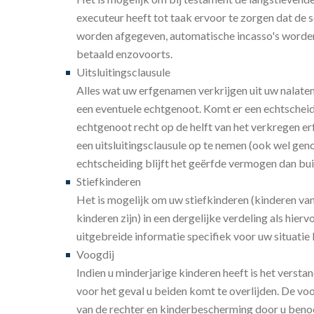
executeur heeft tot taak ervoor te zorgen dat de 
worden afgegeven, automatische incasso's worde
betaald enzovoorts.
Uitsluitingsclausule
Alles wat uw erfgenamen verkrijgen uit uw nala
een eventuele echtgenoot. Komt er een echtschei
echtgenoot recht op de helft van het verkregen e
een uitsluitingsclausule op te nemen (ook wel geno
echtscheiding blijft het geërfde vermogen dan bui
Stiefkinderen
Het is mogelijk om uw stiefkinderen (kinderen van
kinderen zijn) in een dergelijke verdeling als hie
uitgebreide informatie specifiek voor uw situati
Voogdij
Indien u minderjarige kinderen heeft is het versta
voor het geval u beiden komt te overlijden. De 
van de rechter en kinderbescherming door u ben