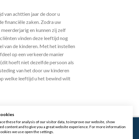
jd van achttien jaar de door u
e financiële zaken. Zodra uw
j meerderjarig en kunnen zij zelf
cliënten vinden deze leeftijd nog
el van de kinderen. Met het instellen
rfdeel op een verkeerde manier
it hoeft niet dezelfde persoon als
esteding van het door uw kinderen
 welke leeftijd u het bewind wilt
cookies
ce these for analysis of our visitor data, to improve our website, show
ed content and to give you a great website experience. For more information
cookies we use open the settings.