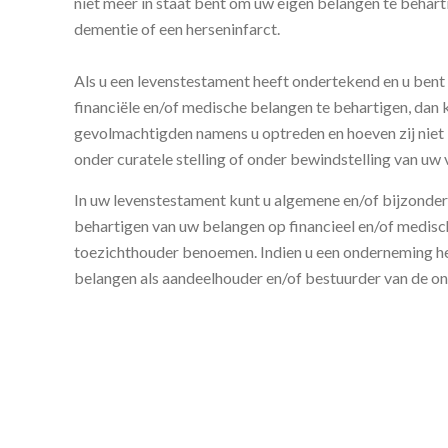
niet meer in staat bent om uw eigen belangen te behart
dementie of een herseninfarct.
Als u een levenstestament heeft ondertekend en u bent 
financiële en/of medische belangen te behartigen, da
gevolmachtigden namens u optreden en hoeven zij niet 
onder curatele stelling of onder bewindstelling van uw
In uw levenstestament kunt u algemene en/of bijzonder
behartigen van uw belangen op financieel en/of medisc
toezichthouder benoemen. Indien u een onderneming he
belangen als aandeelhouder en/of bestuurder van de o