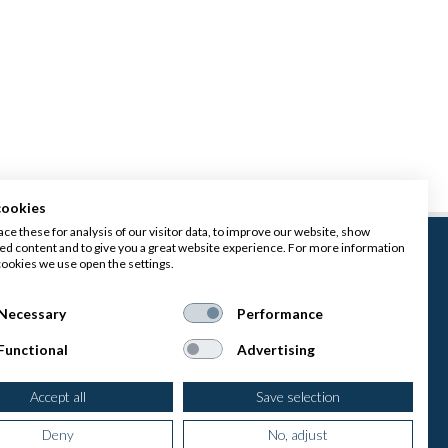
cookies
ce these for analysis of our visitor data, to improve our website, show
ed content and to give you a great website experience. For more information
cookies we use open the settings.
Necessary
Performance
Functional
Advertising
Privacyverklaring
|
Accept all
Save selection
Cookieverklaring
Deny
No, adjust