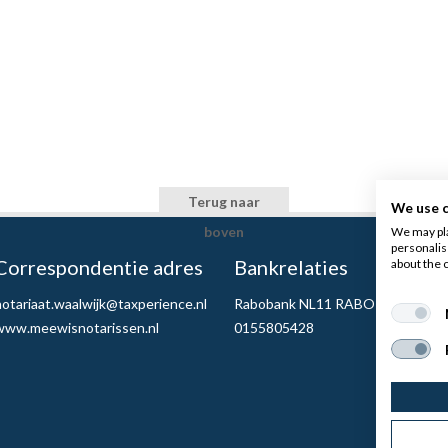
Terug naar
We use 
boven
We may pla
personalis
Correspondentie adres
Bankrelaties
about the 
notariaat.waalwijk@taxperience.nl
Rabobank NL11 RABO
www.meewisnotarissen.nl
0155805428