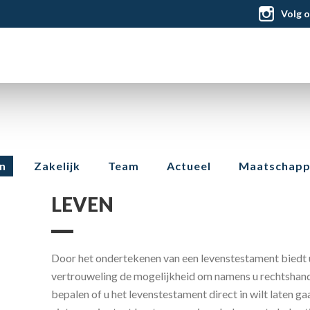
Volg 
n
Zakelijk
Team
Actueel
Maatschappe
LEVEN
Door het ondertekenen van een levenstestament biedt 
vertrouweling de mogelijkheid om namens u rechtshande
bepalen of u het levenstestament direct in wilt laten g