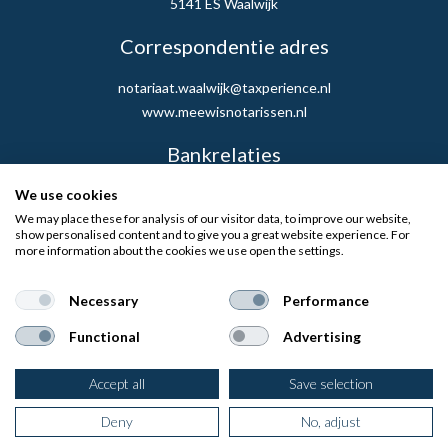
5141 ES Waalwijk
Correspondentie adres
notariaat.waalwijk@taxperience.nl
www.meewisnotarissen.nl
Bankrelaties
We use cookies
Rabobank NL11 RABO 0155805428
We may place these for analysis of our visitor data, to improve our website,
show personalised content and to give you a great website experience. For
more information about the cookies we use open the settings.
Necessary
Performance
Functional
Advertising
Privacyverklaring
|
Cookieverklaring
Accept all
Save selection
Deny
No, adjust
Website door
Fastware