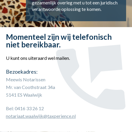
gezamenlijk overleg met u tot een juridisch
verantwoorde oplossing te komen.
Momenteel zijn wij telefonisch
niet bereikbaar.
U kunt ons uiteraard wel mailen.
Bezoekadres:
Meewis Notarissen
Mr. van Coothstraat 34a
5141 ES Waalwijk
Bel: 0416 33 26 12
notariaat.waalwijk@taxperience.nl